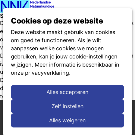
Ope
Zoeken
Secties NNV
men
Cookies op deze website
De NNV heeft verschillende gespecialiseerde secties
en werkgroepen, die regelmatig bijeenkomsten
Deze website maakt gebruik van cookies
organiseren waar nieuwe ontwikkelingen op hun
om goed te functioneren. Als je wilt
vakterrein worden besproken. De werkgroep
aanpassen welke cookies we mogen
Diversiteit doorsnijdt het hele natuurkundeterrein en
gebruiken, kan je jouw cookie-instellingen
is onder meer betrokken bij de organisatie van de
wijzigen. Meer informatie is beschikbaar in
uitreiking van de NNV Diamant, voorheen
onze
privacyverklaring
.
Diversiteitsprijs. De sectie Onderwijs heeft als doel
de band tussen natuurkundeonderwijs en -werkveld
Alles accepteren
te versterken.
Over ons
Actualiteit
Zelf instellen
Contact
Nieuws
Alles weigeren
Aanmelden voor de
Agenda
nieuwsbrief