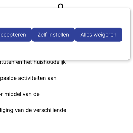
Mijn NNV
Zoeken
js
De NNV
Contact
Word lid
 accepteren
Zelf instellen
Alles weigeren
tuten en het huishoudelijk
aalde activiteiten aan
or middel van de
iging van de verschillende