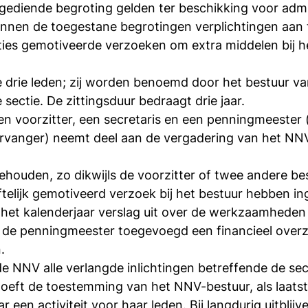
ngediende begroting gelden ter beschikking voor admi
 binnen de toegestane begrotingen verplichtingen aan
ties gemotiveerde verzoeken om extra middelen bij 
te drie leden; zij worden benoemd door het bestuur 
 sectie. De zittingsduur bedraagt drie jaar.
een voorzitter, een secretaris en een penningmeester 
vervanger) neemt deel aan de vergadering van het NN
ehouden, zo dikwijls de voorzitter of twee andere be
iftelijk gemotiveerd verzoek bij het bestuur hebben in
an het kalenderjaar verslag uit over de werkzaamheden
r de penningmeester toegevoegd een financieel over
.
e NNV alle verlangde inlichtingen betreffende de sec
oeft de toestemming van het NNV-bestuur, als laatst
een activiteit voor haar leden. Bij langdurig uitblijve