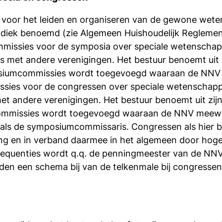
n voor het leiden en organiseren van de gewone wete
diek benoemd (zie Algemeen Huishoudelijk Reglement 
missies voor de symposia over speciale wetenschapp
met andere verenigingen. Het bestuur benoemt uit 
posiumcommissies wordt toegevoegd waaraan de NNV
sies voor de congressen over speciale wetenschapp
t andere verenigingen. Het bestuur benoemt uit zij
scommissies wordt toegevoegd waaraan de NNV meew
als de symposiumcommissaris. Congressen als hier 
 en in verband daarmee in het algemeen door hogere 
sequenties wordt q.q. de penningmeester van de NN
n een schema bij van de telkenmale bij congressen 