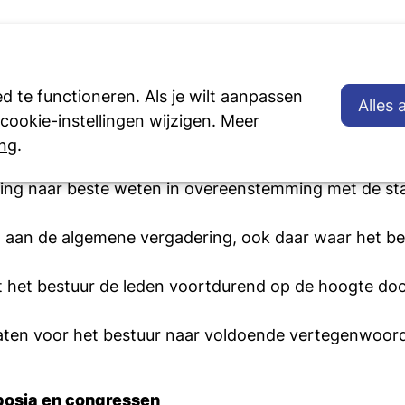
Activiteiten
Onderwi
 te functioneren. Als je wilt aanpassen
Alles
ookie-instellingen wijzigen. Meer
ing
.
iging naar beste weten in overeenstemming met de sta
g aan de algemene vergadering, ook daar waar het bep
dt het bestuur de leden voortdurend op de hoogte do
idaten voor het bestuur naar voldoende vertegenwoord
posia en congressen