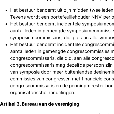
Het bestuur benoemt uit zijn midden twee lede
Tevens wordt een portefeuillehouder NNV-perio
Het bestuur benoemt incidentele symposiumcom
aantal leden in gemengde symposiumcommissies 
symposiumcommissaris, die q.q. aan alle sym
Het bestuur benoemt incidentele congrescommis
aantal leden in gemengde congrescommissies me
congrescommissaris, die q.q. aan alle congre
congrescommissaris mag dezelfde persoon zijn 
van symposia door meer buitenlandse deelneming
commissies van congressen met financiële con
congrescommissaris en de penningmeester houde
organisatorische handelingen.
Artikel 3. Bureau van de vereniging