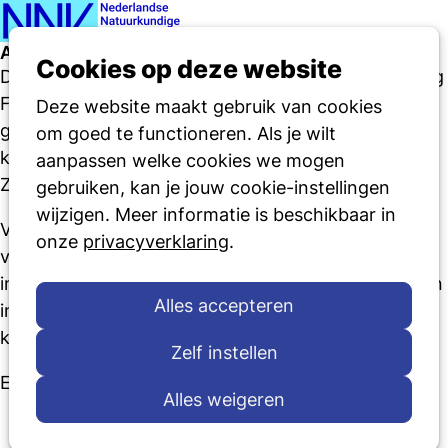
Ope
Zoeken
Aanmelden als vrijwilliger
men
Cookies op deze website
De leeuw is de koning van de natuur, lid van 'The Big
Five'. Deze koning leeft in veel gebieden in
Deze website maakt gebruik van cookies
gevangenschap van de mens. Help ons mee om de
om goed te functioneren. Als je wilt
koning van de natuur te behouden en wordt lid van
aanpassen welke cookies we mogen
Zoo Lion Foundation.
gebruiken, kan je jouw cookie-instellingen
wijzigen. Meer informatie is beschikbaar in
Verbeter samen met ons de leefomstandigheden
onze
privacyverklaring
.
van leeuwen in gevangenschap. Samen met jou
investeren we in fokprogramma's, krachtvoeding en
Alles accepteren
in buitenverblijven. Voor slechts 5 euro per maand
kun jij ons hierin helpen.
Zelf instellen
Een lidmaatschap heeft nog meer voordelen:
Alles weigeren
Je krijgt toegang tot exclusieve content