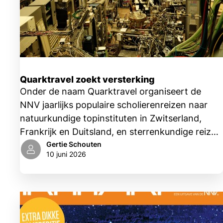
Quarktravel zoekt versterking
Onder de naam Quarktravel organiseert de
NNV jaarlijks populaire scholierenreizen naar
natuurkundige topinstituten in Zwitserland,
Frankrijk en Duitsland, en sterrenkundige reizen
in ons eigen land. Het Quarktravelteam, dat
Gertie Schouten
10 juni 2026
bestaat uit zes enthousiaste (oud)docenten,
zoekt versterking!