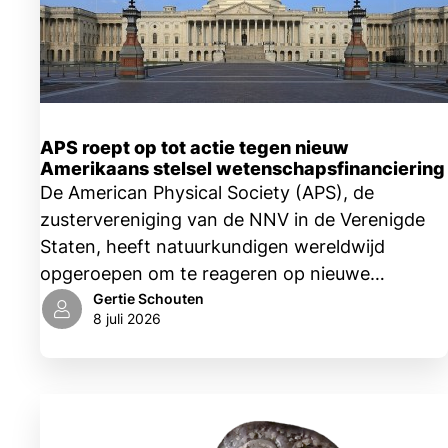
APS roept op tot actie tegen nieuw
Amerikaans stelsel wetenschapsfinanciering
De American Physical Society (APS), de
zustervereniging van de NNV in de Verenigde
Staten, heeft natuurkundigen wereldwijd
opgeroepen om te reageren op nieuwe
wetgeving, die volgens de APS de integriteit
Gertie Schouten
8 juli 2026
van wetenschapsfinanciering en
wetenschapscontrole bedreigt.