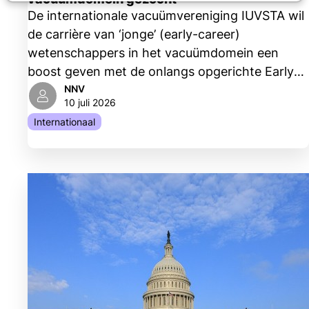
De internationale vacuümvereniging IUVSTA wil
de carrière van ‘jonge’ (early-career)
wetenschappers in het vacuümdomein een
boost geven met de onlangs opgerichte Early
Career Researcher (ECR) group en zoekt
NNV
10 juli 2026
hiervoor kandidaten.
Internationaal