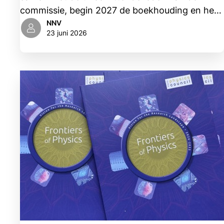
commissie, begin 2027 de boekhouding en het
financieel jaarverslag van de vereniging te
NNV
23 juni 2026
controleren. Dit jaarverslag stelt het NNV-
bestuur op in samenwerking met een
accountant.