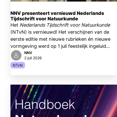
NNV presenteert vernieuwd Nederlands
Tijdschrift voor Natuurkunde
Het
Nederlands Tijdschrift voor Natuurkunde
(NTvN) is vernieuwd! Het verschijnen van de
eerste editie met nieuwe rubrieken én nieuwe
vormgeving werd op 1 juli feestelijk ingeluid
tijdens een bijeenkomst bij Nikhef, het Nationaal
NNV
2 juli 2026
instituut voor subatomaire fysica, in
NTvN
Amsterdam.