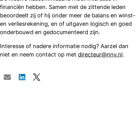
financiën hebben. Samen met de zittende leden
beoordeelt zij of hij onder meer de balans en winst-
en verliesrekening, en of uitgaven logisch en goed
onderbouwd en gedocumenteerd zijn.
Interesse of nadere informatie nodig? Aarzel dan
niet en neem contact op met
directeur@nnv.nl
.
Deel
E-mail
LinkedIn
X
dit
bericht