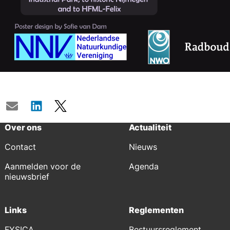
Deel
E-mail
LinkedIn
X
dit
bericht
Over ons
Actualiteit
Contact
Nieuws
Aanmelden voor de
Agenda
nieuwsbrief
Links
Reglementen
FYSICA
Bestuursreglement