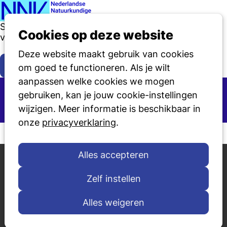
Ope
Zoeken
Sinds 1921
dé belangenbehartiger
men
Cookies op deze website
van de natuurkunde in Nederland.
Deze website maakt gebruik van cookies
Lid worden
Over de NNV
om goed te functioneren. Als je wilt
aanpassen welke cookies we mogen
Schrijf je in voor onze nieuwsbrief
gebruiken, kan je jouw cookie-instellingen
wijzigen. Meer informatie is beschikbaar in
NNV nieuwsbrief
NNV scholennieuwsbrief
onze
privacyverklaring
.
Over ons
Actualiteit
Alles accepteren
Contact
Nieuws
Zelf instellen
Aanmelden voor de
Agenda
nieuwsbrief
Alles weigeren